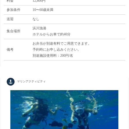
料金
12,800円
参加条件
10〜60歳未満
送迎
なし
浜川漁港
集合場所
ホテルからお車で約40分
お弁当が別途有料でご用意できます。
備考
予約時にお申し込みください。
別途施設使用料：200円/名
マリンアクティビティ