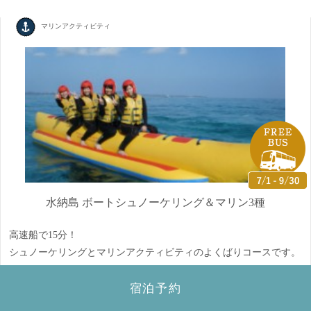
マリンアクティビティ
水納島 ボートシュノーケリング＆マリン3種
高速船で15分！
シュノーケリングとマリンアクティビティのよくばりコースです。
期間
4月1日～10月31日まで
宿泊予約
所要時間
約3時間～