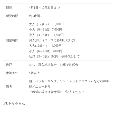
期間
4月1日～10月31日まで
所要時間
約3時間～
大人（12歳～） 8,000円
小人（6～11歳）7,000円
小人（4～5歳） 4,500円
開催時間
付き添い（コースに参加しない方）
大人(12歳～） 4,000円
小人（6～11歳）3,000円
幼児（3～5歳）500円 保険代として
送迎
なし 渡久地港集合（お車で約60分）
参加条件
5歳以上
他、パラセーリング、ワンショットプログラムなど追加可
備考
能メニューあり
ご希望の場合は備考欄にご記入ください。