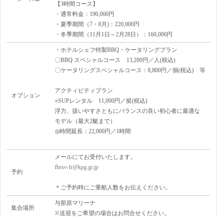
【3時間コース】
・通常料金：190,000円
・夏季期間（7・8月)：220,000円
・冬季期間（11月1日～2月28日）：160,000円
・ホテルシェフ特製BBQ・ケータリングプラン
〇BBQ スペシャルコース 13,200円／人(税込)
〇ケータリングスペシャルコース：8,800円／個(税込) 等
アクティビティプラン
オプション
○
SUPレンタル 11,000円／挺(税込)
浮力、扱いやすさともにバランスの良い初心者に最適な
モデル（最大2艇まで）
◎時間延長：22,000円／1時間
メールにてお受付いたします。
fbrsv-fr@kpg.gr.jp
予約
＊ご予約時にご乗船人数をお伝えください。
与那原マリーナ
集合場所
※送迎をご希望の場合はお問合せください。