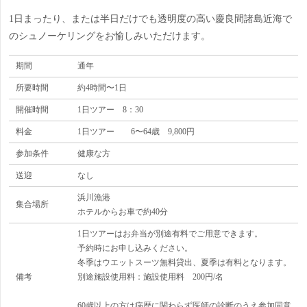
1日まったり、または半日だけでも透明度の高い慶良間諸島近海で
のシュノーケリングをお愉しみいただけます。
期間
通年
所要時間
約4時間〜1日
開催時間
1日ツアー 8：30
料金
1日ツアー 6〜64歳 9,800円
参加条件
健康な方
送迎
なし
浜川漁港
集合場所
ホテルからお車で約40分
1日ツアーはお弁当が別途有料でご用意できます。
予約時にお申し込みください。
冬季はウエットスーツ無料貸出、夏季は有料となります。
備考
別途施設使用料：施設使用料 200円/名
60歳以上の方は病歴に関わらず医師の診断のうえ参加同意