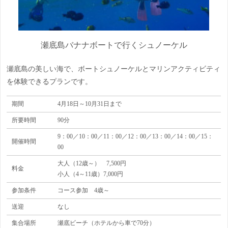
瀬底島バナナボートで行くシュノーケル
瀬底島の美しい海で、ボートシュノーケルとマリンアクティビティ
を体験できるプランです。
期間
4月18日～10月31日まで
所要時間
90分
9：00／10：00／11：00／12：00／13：00／14：00／15：
開催時間
00
大人（12歳～） 7,500円
料金
小人（4～11歳）7,000円
参加条件
コース参加 4歳～
送迎
なし
集合場所
瀬底ビーチ（ホテルから車で70分）