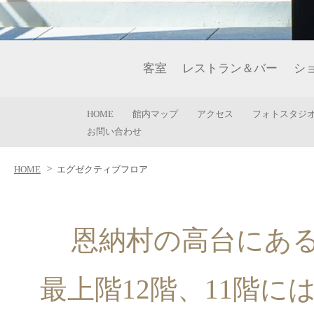
客室
レストラン＆バー
シ
HOME
館内マップ
アクセス
フォトスタジ
お問い合わせ
HOME
エグゼクティブフロア
恩納村の高台にあ
最上階12階、11階に