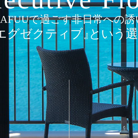
KAFUUで過ごす非日常への誘
エグゼクティブ』
という選