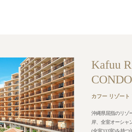
Kafuu R
CONDO
カフー リゾート
沖縄県屈指のリゾ
岸、全室オーシャ
(全室333室)を持