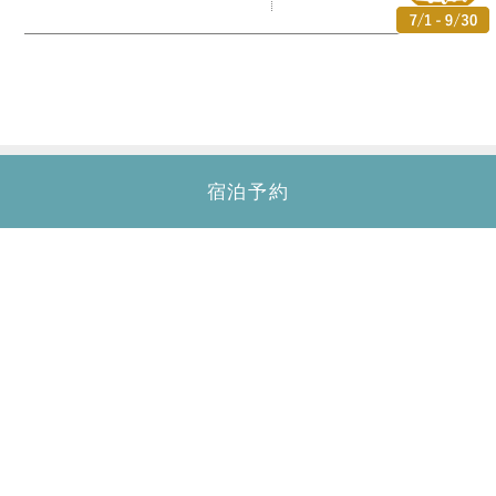
宿泊予約
カフー リゾート フチャク コンド・ホテル
〒904-0413
沖縄県国頭郡恩納村字冨着志利福地原246-1
TEL.
098-964-7000
FAX.098-964-7700