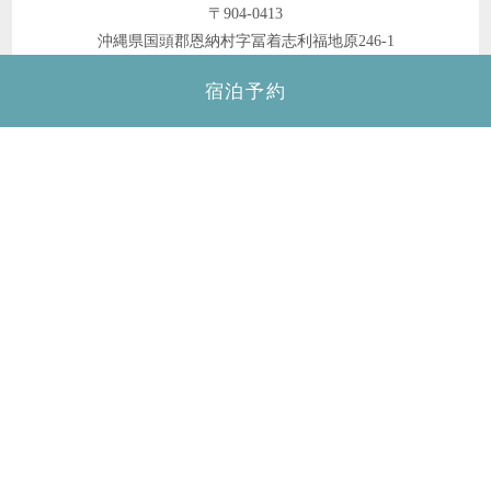
〒904-0413
沖縄県国頭郡恩納村字冨着志利福地原246-1
TEL.
098-964-7000
FAX.098-964-7700
宿泊予約
ホテルに関するお問い合わせ
098-964-7000
TEL.
受付時間／9:00～18:00(土日・祝日を除く)
メールでのお問い合わせ
宿泊プラン一覧
航空券付き宿泊プラン