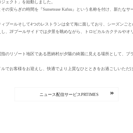
ロジェクト」を始動しました。
安らぎの時間を『Sunsetease Kafuu』という名称を付け、新たな
ティプールそして4つのレストランは全て海に面しており、シーズンごと
えし、2Fプールサイドでは夕景を眺めながら、トロピカルカクテルやオ
屈指のリゾート地区である恩納村が夕陽の綺麗に見える場所として、ブ
イルでお客様をお迎えし、快適でより上質なひとときをお過ごしいただ
ニュース配信サービスPRTIMES