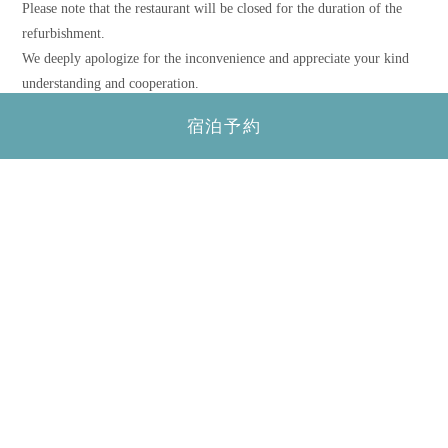
Please note that the restaurant will be closed for the duration of the
refurbishment.
We deeply apologize for the inconvenience and appreciate your kind
understanding and cooperation.
We look forward to welcoming you again and sincerely appreciate
宿泊予約
your continued support following the reopening.
前の記事へ
|
記事一覧へ戻る
|
次の記事へ
すべて表示