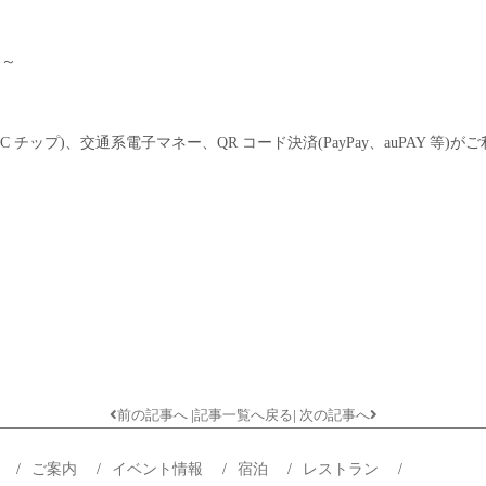
０～
チップ)、交通系電子マネー、QR コード決済(PayPay、auPAY 等)が
前の記事へ
|
記事一覧へ戻る
|
次の記事へ
プ
/
ご案内
/
イベント情報
/
宿泊
/
レストラン
/