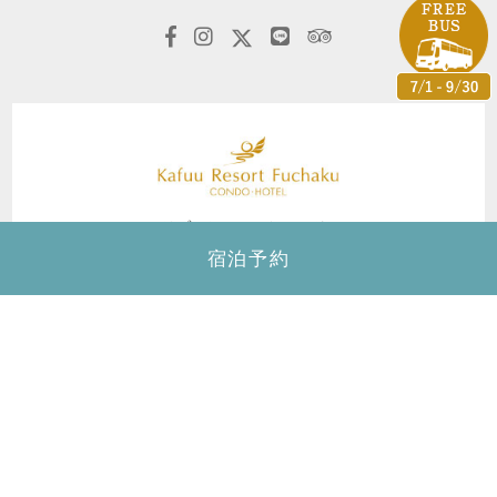
カフー リゾート フチャク コンド・ホテル
宿泊予約
〒904-0413
沖縄県国頭郡恩納村字冨着志利福地原246-1
TEL.
098-964-7000
FAX.098-964-7700
ホテルに関するお問い合わせ
098-964-7000
TEL.
受付時間／9:00～18:00(土日・祝日を除く)