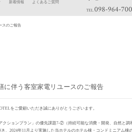
オ
新着情報
よくあるご質問
098-964-70
TEL.
ースのご報告
繕に伴う客室家電リユースのご報告
CONDO・HOTELをご愛顧いただき誠にありがとうございます。
sアクションプラン」の優先課題7-②（持続可能な消費・開発、自然と
き、2024年11月より実施した当ホテルのホテル棟・コンドミニアム