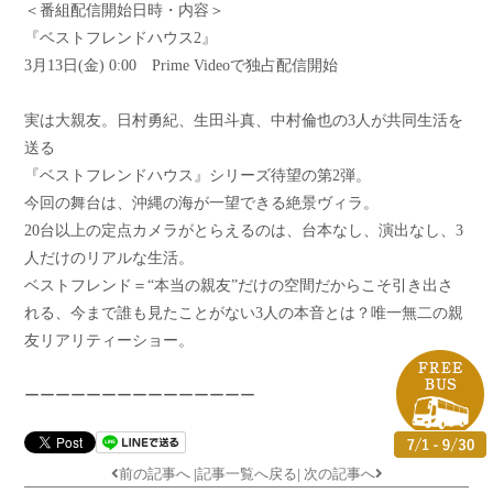
＜番組配信開始日時・内容＞
『ベストフレンドハウス2』
3月13日(金) 0:00 Prime Videoで独占配信開始
実は大親友。日村勇紀、生田斗真、中村倫也の3人が共同生活を
送る
『ベストフレンドハウス』シリーズ待望の第2弾。
今回の舞台は、沖縄の海が一望できる絶景ヴィラ。
20台以上の定点カメラがとらえるのは、台本なし、演出なし、3
人だけのリアルな生活。
ベストフレンド＝“本当の親友”だけの空間だからこそ引き出さ
れる、今まで誰も見たことがない3人の本音とは？唯一無二の親
友リアリティーショー。
ーーーーーーーーーーーーーーー
前の記事へ
|
記事一覧へ戻る
|
次の記事へ