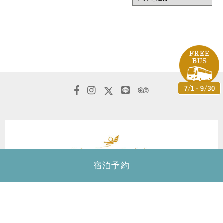
宿泊予約
カフー リゾート フチャク コンド・ホテル
〒904-0413
沖縄県国頭郡恩納村字冨着志利福地原246-1
TEL.
098-964-7000
FAX.098-964-7700