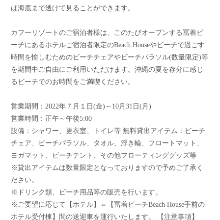
は海底まで透けて見ることができます。
カフーリゾートのご宿泊者様は、このたびオープンする冨着ビ
ーチにあるホテルご宿泊者限定のBeach Houseやビーチで過ごす
時間を愉しむためのビーチチェアやビーチパラソル(数量限定)等
を期間中ご自由にご利用いただけます。沖縄の夏を存分に感じ
るビーチでのお時間をご満喫ください。
営業期間：2022年７月１日(金)～10月31日(月)
営業時間：正午～午後5:00
設備：シャワー、更衣室、トイレ等 無料貸出アイテム：ビーチ
チェア、ビーチパラソル、タオル、浮き輪、フロートマット、
ヨガマット、ビーチテント、その他フローティンググッズ等
※貸出アイテムは数量限定となっておりますので予めご了承く
ださい。
※ドリンク類、ビーチ用品等の販売を行います。
※ご要望に応じて【ホテル】⇔【冨着ビーチBeach House手前の
ホテル受付棟】間の送迎車を運行いたします。 【注意事項】