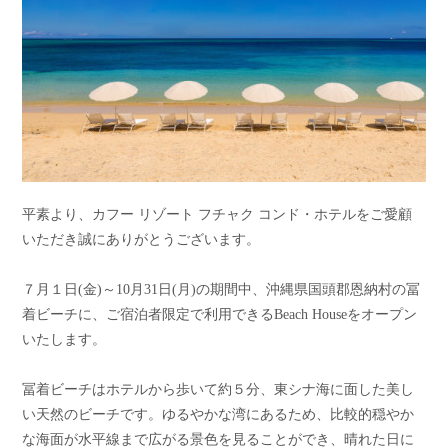
平素より、カフー リゾート フチャク コンド・ホテルをご愛顧
いただき誠にありがとうございます。
７月１日(金)～10月31日(月)の期間中、沖縄県国頭郡恩納村の冨
着ビーチに、ご宿泊者限定で利用できるBeach Houseをオープン
いたします。
冨着ビーチはホテルから歩いて約５分、東シナ海に面した美し
い天然のビーチです。ゆるやかな湾にあるため、比較的穏やか
な海面が水平線まで広がる景色を見ることができ、晴れた日に