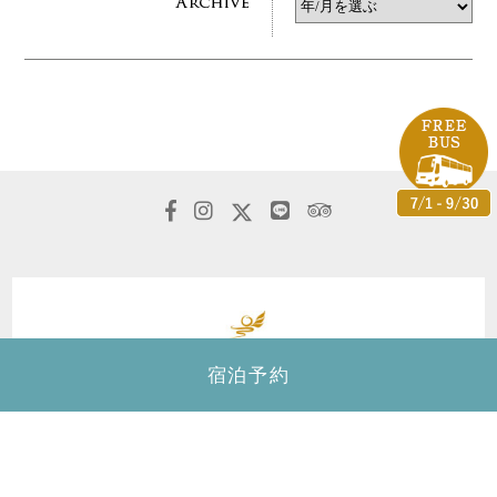
宿泊予約
カフー リゾート フチャク コンド・ホテル
〒904-0413
沖縄県国頭郡恩納村字冨着志利福地原246-1
TEL.
098-964-7000
FAX.098-964-7700