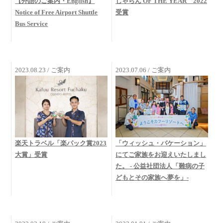
【外語のご案内・English】
じゃらん OF THE YEAR 2022
Notice of Free Airport Shuttle
受賞
Bus Service
2023.08.23 / ご案内
2023.07.06 / ご案内
楽天トラベル「楽パック賞2023
「ウィッシュ・バケーション」
大賞」受賞
にてご家族をお迎えいたしまし
た。 - 公益社団法人「難病の子
どもとその家族へ夢を」-