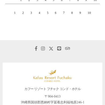
1
2
3
4
5
6
7
8
9
10
カフー リゾート フチャク コンド・ホテル
〒904-0413
沖縄県国頭郡恩納村字冨着志利福地原246-1