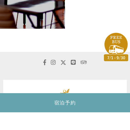
宿泊予約
カフー リゾート フチャク コンド・ホテル
〒904-0413
沖縄県国頭郡恩納村字冨着志利福地原246-1