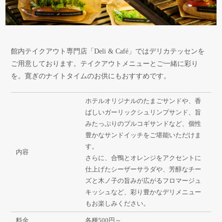
館内テイクアウト専門店「Deli & Café」ではデリカテッセンを
ご用意しております。テイクアウトメニューとご一緒に彩り
を。寛ぎのナイトタイムのお供にもおすすめです。
ホテルオリジナルのたまごサンドや、香
ばしいガーリックシュリンプサンド、旨
みたっぷりのプルコギサンドなど、個性
豊かなサンドイッチをご堪能いただけま
す。
内容
さらに、合鴨とオレンジをアクセントに
仕上げたシーザーサラダや、芳醇なチー
ズと木ノ子の旨みが広がるフロマージュ
キッシュなど、彩り豊かなデリメニュー
もお楽しみください。
料金
各種500円～