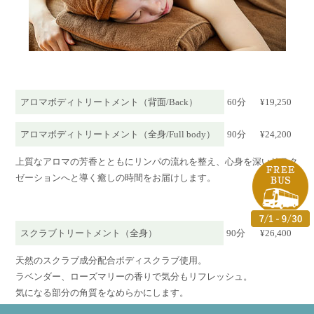
アロマボディトリートメント（背面/Back）
60分
¥19,250
アロマボディトリートメント（全身/Full body）
90分
¥24,200
上質なアロマの芳香とともにリンパの流れを整え、心身を深いリラク
ゼーションへと導く癒しの時間をお届けします。
スクラブトリートメント（全身）
90分
¥26,400
天然のスクラブ成分配合ボディスクラブ使用。
ラベンダー、ローズマリーの香りで気分もリフレッシュ。
気になる部分の角質をなめらかにします。