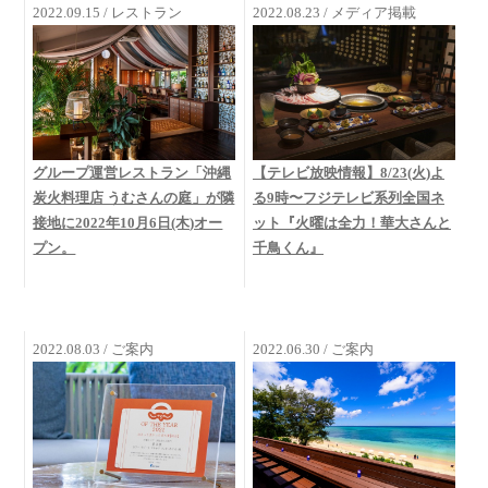
2022.09.15 / レストラン
2022.08.23 / メディア掲載
グループ運営レストラン「沖縄
【テレビ放映情報】8/23(火)よ
炭火料理店 うむさんの庭」が隣
る9時〜フジテレビ系列全国ネ
接地に2022年10月6日(木)オー
ット『火曜は全力！華大さんと
プン。
千鳥くん』
2022.08.03 / ご案内
2022.06.30 / ご案内