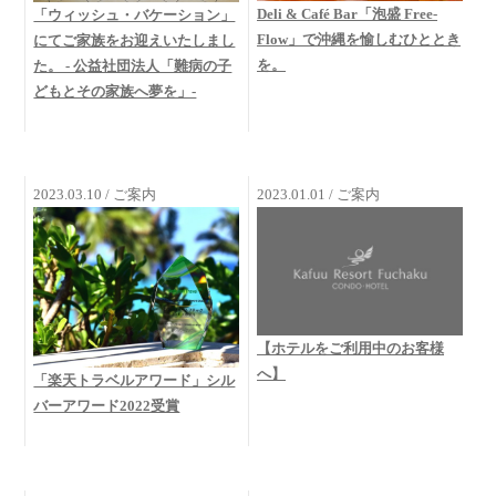
Deli & Café Bar「泡盛 Free-
「ウィッシュ・バケーション」
Flow」で沖縄を愉しむひととき
にてご家族をお迎えいたしまし
を。
た。 - 公益社団法人「難病の子
どもとその家族へ夢を」-
2023.03.10 / ご案内
2023.01.01 / ご案内
【ホテルをご利用中のお客様
へ】
「楽天トラベルアワード」シル
バーアワード2022受賞