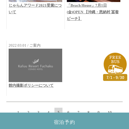
じゃらんアワード2021受賞につ
「Beach House」7月1日
いて
(金)OPEN 【沖縄・恩納村 冨着
ビーチ】
2022.03.01 / ご案内
館内撮影ポリシーについて
1
2
3
4
5
6
7
8
9
10
宿泊予約