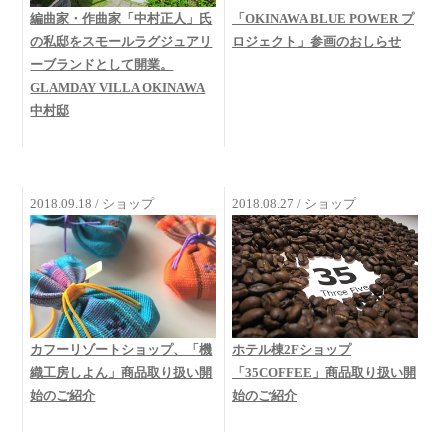
編曲家・作曲家「中村正人」氏
「OKINAWA BLUE POWER プ
の私邸をスモールラグジュアリ
ロジェクト」参画のおしらせ
ーブランドとして開業。
GLAMDAY VILLA OKINAWA
中村邸
2018.09.18 / ショップ
2018.08.27 / ショップ
カフーリゾートショップ、「機
ホテル棟2Fショップ
織工房しよん」商品取り扱い開
「35COFFEE」商品取り扱い開
始のご紹介
始のご紹介