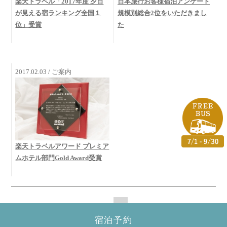
楽天トラベル「2017年度 夕日
日本旅行お客様宿泊アンケート
が見える宿ランキング全国１
規模別総合2位をいただきまし
位」受賞
た
2017.02.03 / ご案内
楽天トラベルアワード プレミア
ムホテル部門Gold Award受賞
1
2
3
4
5
6
7
8
9
10
宿泊予約