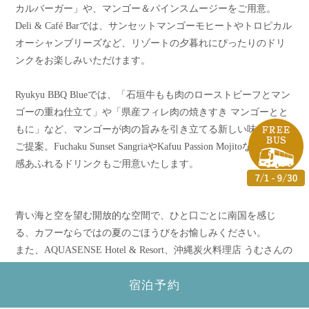
カルバーガー」や、マンゴー＆パインスムージーをご用意。
Deli & Café Barでは、サンセットマンゴーモヒートやトロピカル
オーシャンブリーズなど、リゾートの夕暮れにぴったりのドリ
ンクをお楽しみいただけます。
Ryukyu BBQ Blueでは、「石垣牛もも肉のローストビーフとマン
ゴーの重ね仕立て」や「県産フィレ肉の焼きすき マンゴーとと
もに」など、マンゴーが肉の旨みを引き立てる新しい味わいを
ご提案。Fuchaku Sunset SangriaやKafuu Passion Mojitoなど、南国
感あふれるドリンクもご用意いたします。
青い海と空を望む開放的な空間で、ひと口ごとに南国を感じ
る、カフーならではの夏のごほうびをお愉しみください。
また、AQUASENSE Hotel & Resort、沖縄炭火料理店 うむさんの
庭でも、それぞれの個性を活かしたトロピカルメニューを展開
宿泊予約
いたします。