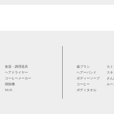
食器・調理器具
歯ブラシ
カミ
ヘアドライヤー
ヘアーバンド
スキ
コーヒーメーカー
ボディーソープ
さん
掃除機
コーヒー
ルー
Wi-Fi
ボディタオル